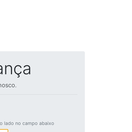
ança
nosco.
ao lado no campo abaixo