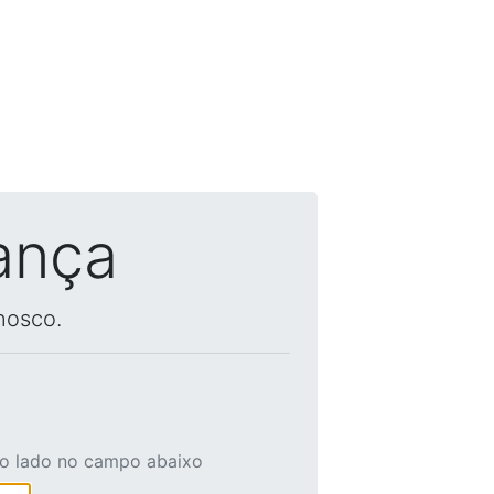
ança
nosco.
ao lado no campo abaixo